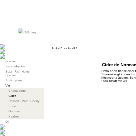
Sökning
Artikel 1 av totalt 1
Drycker
Cidre de Norman
Instantdrycker
Detta är en fransk cider 
Soja - Ris - Havre -
Smakmässigt är den torr 
Drycker
höstmogna äpplen. Serve
Spritdrycker
Utan tillsatt svavel.
Vin
Champagne
Cider
Dessert - Port - Sherry
Entré
Gourmet
Kvalitet
Öl