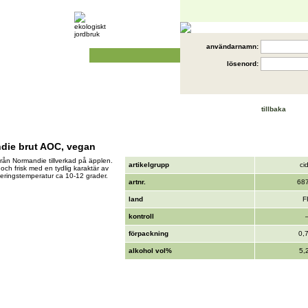
användarnamn:
lösenord:
tillbaka
die brut AOC, vegan
från Normandie tillverkad på äpplen.
artikelgrupp
ci
och frisk med en tydlig karaktär av
ringstemperatur ca 10-12 grader.
artnr.
68
land
F
kontroll
förpackning
0,7
alkohol vol%
5,