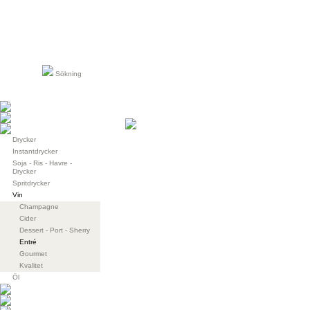
Sökning
Drycker
Instantdrycker
Soja - Ris - Havre -
Drycker
Spritdrycker
Vin
Champagne
Cider
Dessert - Port - Sherry
Entré
Gourmet
Kvalitet
Öl