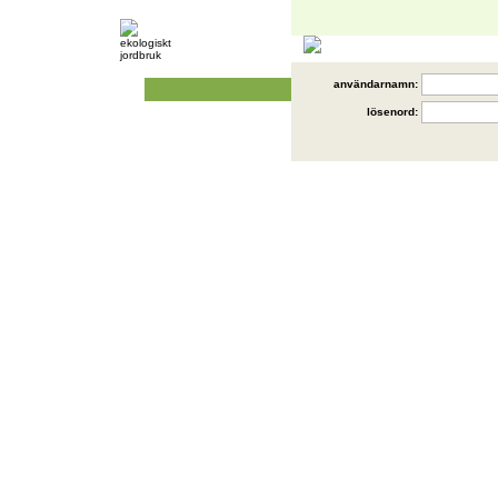
användarnamn:
lösenord: