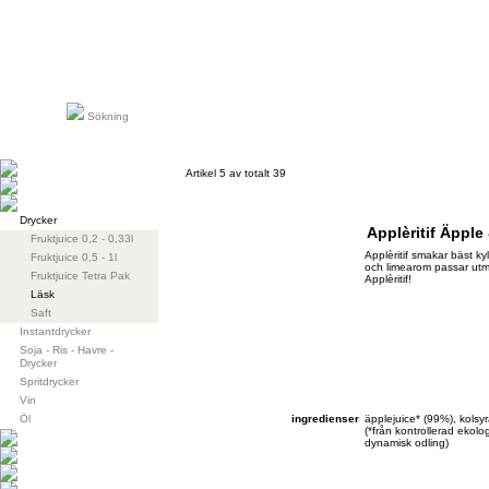
Sökning
Artikel 5 av totalt 39
Drycker
Applèritif Äpple
Fruktjuice 0,2 - 0,33l
Applèritif smakar bäst ky
Fruktjuice 0,5 - 1l
och limearom passar utmä
Fruktjuice Tetra Pak
Applèritif!
Läsk
Saft
Instantdrycker
Soja - Ris - Havre -
Drycker
Spritdrycker
Vin
Öl
ingredienser
äpplejuice* (99%), kolsyr
(*från kontrollerad ekolog
dynamisk odling)