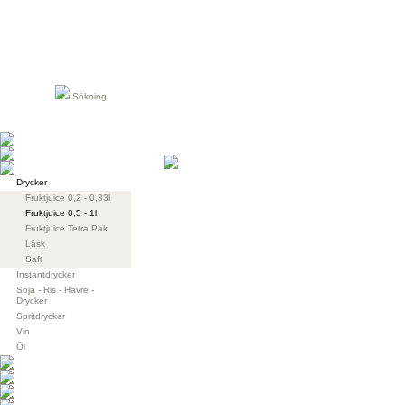
Sökning
Drycker
Fruktjuice 0,2 - 0,33l
Fruktjuice 0,5 - 1l
Fruktjuice Tetra Pak
Läsk
Saft
Instantdrycker
Soja - Ris - Havre -
Drycker
Spritdrycker
Vin
Öl