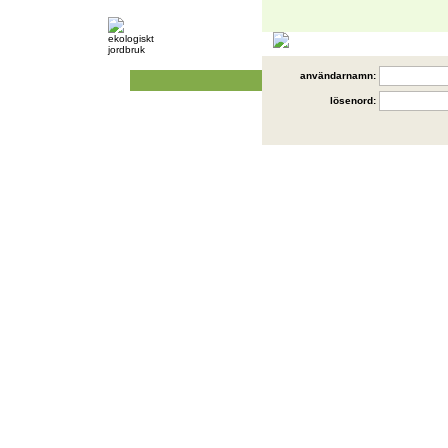
användarnamn:
lösenord: