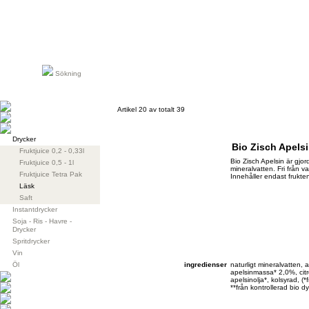
Sökning
Artikel 20 av totalt 39
Drycker
Bio Zisch Apels
Fruktjuice 0,2 - 0,33l
Bio Zisch Apelsin är gjor
Fruktjuice 0,5 - 1l
mineralvatten. Fri från 
Fruktjuice Tetra Pak
Innehåller endast frukte
Läsk
Saft
Instantdrycker
Soja - Ris - Havre -
Drycker
Spritdrycker
Vin
Öl
ingredienser
naturligt mineralvatten, 
apelsinmassa* 2,0%, citr
apelsinolja*, kolsyrad, (*
**från kontrollerad bio d