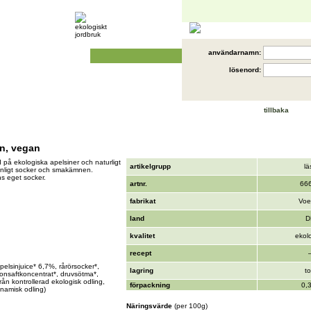
användarnamn:
lösenord:
tillbaka
in, vegan
d på ekologiska apelsiner och naturligt
artikelgrupp
lä
vanligt socker och smakämnen.
ns eget socker.
artnr.
66
fabrikat
Voe
land
D
kvalitet
ekol
recept
apelsinjuice* 6,7%, rårörsocker*,
lagring
to
onsaftkoncentrat*, druvsötma*,
från kontrollerad ekologisk odling,
förpackning
0,3
ynamisk odling)
Näringsvärde
(per 100g)