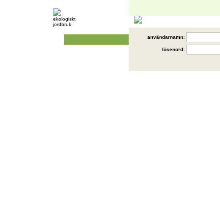
användarnamn:
lösenord: