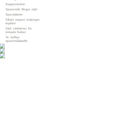
Sojaprodukter
Spannmål, flingor, mjöl
Specialiteter
Såser, soppor, buljonger,
kryddor
Säd, nötkärnor, frö,
torkade frukter
Te, kaffee,
spannmålskaffe