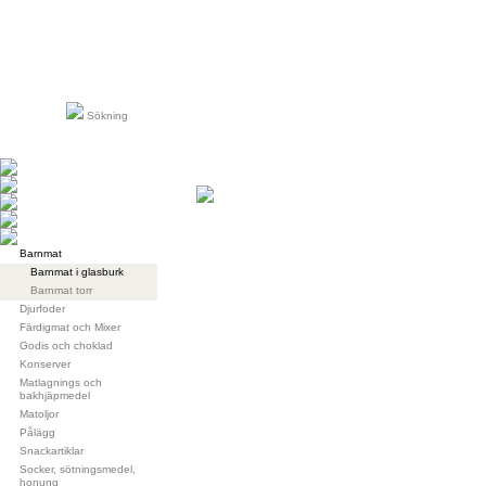
Sökning
Barnmat
Barnmat i glasburk
Barnmat torr
Djurfoder
Färdigmat och Mixer
Godis och choklad
Konserver
Matlagnings och
bakhjäpmedel
Matoljor
Pålägg
Snackartiklar
Socker, sötningsmedel,
honung