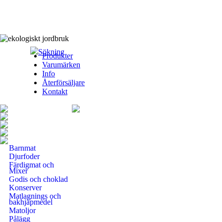
Sökning
Produkter
Varumärken
Info
Återförsäljare
Kontakt
Barnmat
Djurfoder
Färdigmat och
Mixer
Godis och choklad
Konserver
Matlagnings och
bakhjäpmedel
Matoljor
Pålägg