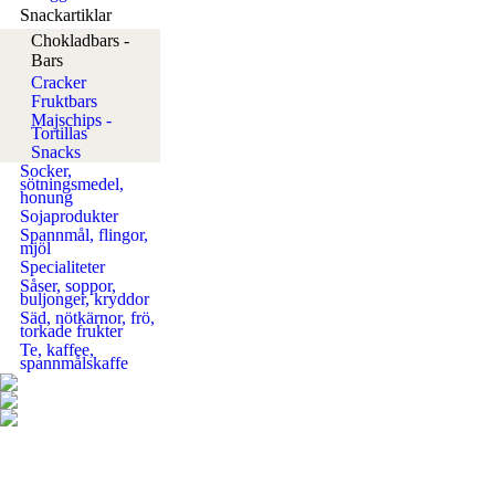
Snackartiklar
Chokladbars -
Bars
Cracker
Fruktbars
Majschips -
Tortillas
Snacks
Socker,
sötningsmedel,
honung
Sojaprodukter
Spannmål, flingor,
mjöl
Specialiteter
Såser, soppor,
buljonger, kryddor
Säd, nötkärnor, frö,
torkade frukter
Te, kaffee,
spannmålskaffe