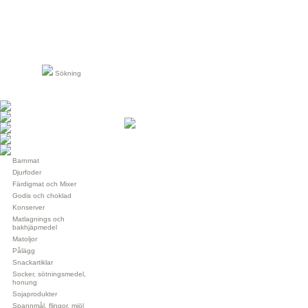
Sökning
Barnmat
Djurfoder
Färdigmat och Mixer
Godis och choklad
Konserver
Matlagnings och
bakhjäpmedel
Matoljor
Pålägg
Snackartiklar
Socker, sötningsmedel,
honung
Sojaprodukter
Spannmål, flingor, mjöl