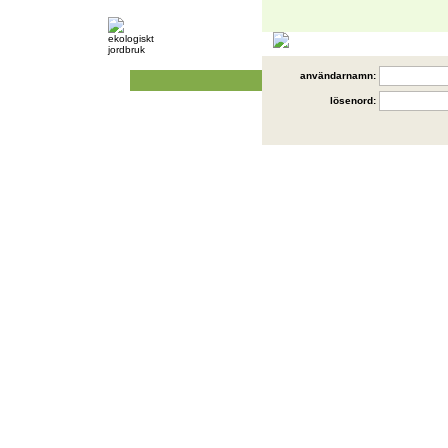
användarnamn:
lösenord: