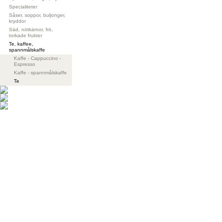
Specialiteter
Såser, soppor, buljonger,
kryddor
Säd, nötkärnor, frö,
torkade frukter
Te, kaffee,
spannmålskaffe
Kaffe - Cappuccino -
Espresso
Kaffe - spannmålskaffe
Te