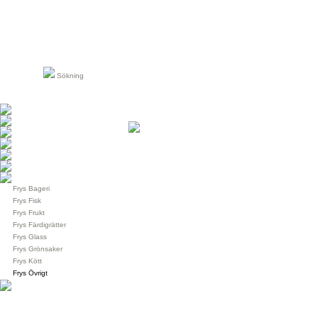
Sökning
Frys Bageri
Frys Fisk
Frys Frukt
Frys Färdigrätter
Frys Glass
Frys Grönsaker
Frys Kött
Frys Övrigt