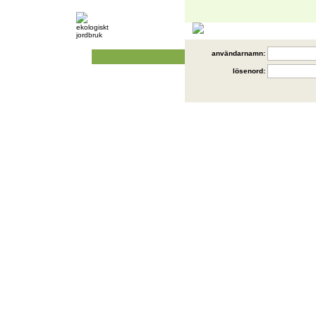
användarnamn:
lösenord: