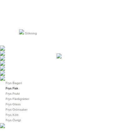
Sökning
Frys Bageri
Frys Fisk
Frys Frukt
Frys Färdigrätter
Frys Glass
Frys Grönsaker
Frys Kött
Frys Övrigt