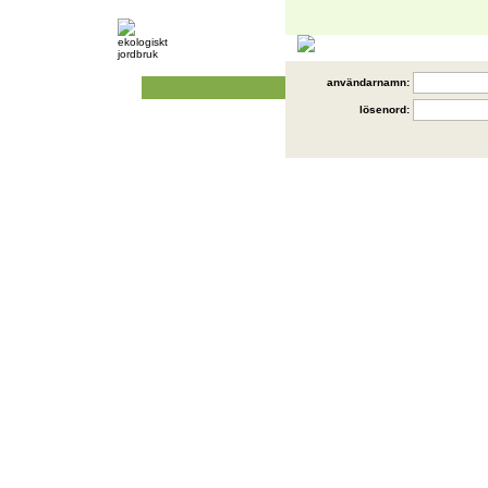
användarnamn:
lösenord: