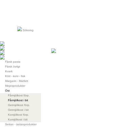
Sökning
Färsk pasta
Färsk övrigt
Kvark
Kött - korv - fisk
Margarin - Matfett
Mejeriprodukter
Ost
Fårmjölkost förp.
Fårmjölkost i bit
Getmjölkost förp.
Getmjölkost i bit
Komjölkost förp.
Komjölkost i bit
Seitan - seitanprodukter