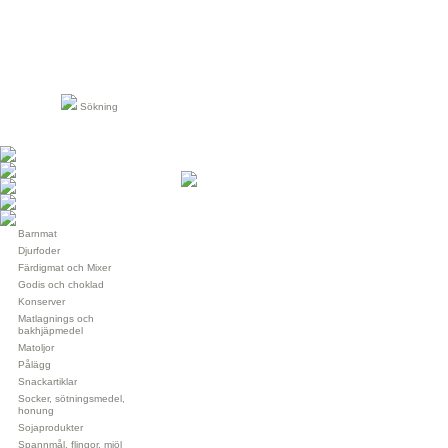
Sökning
Barnmat
Djurfoder
Färdigmat och Mixer
Godis och choklad
Konserver
Matlagnings och
bakhjäpmedel
Matoljor
Pålägg
Snackartiklar
Socker, sötningsmedel,
honung
Sojaprodukter
Spannmål, flingor, mjöl