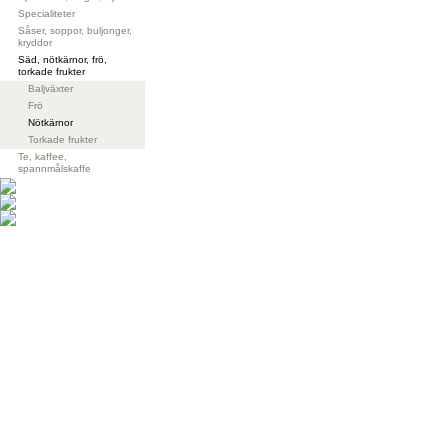
Specialiteter
Såser, soppor, buljonger,
kryddor
Säd, nötkärnor, frö,
torkade frukter
Baljväxter
Frö
Nötkärnor
Torkade frukter
Te, kaffee,
spannmålskaffe