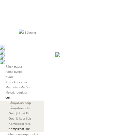
Sökning
Färsk pasta
Färsk övrigt
Kvark
Kött - korv - fisk
Margarin - Matfett
Mejeriprodukter
Ost
Fårmjölkost förp.
Fårmjölkost i bit
Getmjölkost förp.
Getmjölkost i bit
Komjölkost förp.
Komjölkost i bit
Seitan - seitanprodukter