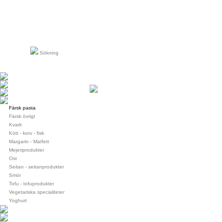
Sökning
Färsk pasta
Färsk övrigt
Kvark
Kött - korv - fisk
Margarin - Matfett
Mejeriprodukter
Ost
Seitan - seitanprodukter
Smör
Tofu - tofuprodukter
Vegetariska specialiteter
Yoghurt