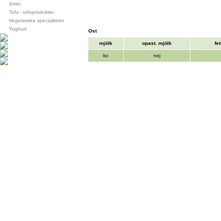
Smör
Tofu - tofuprodukter
Vegetariska specialiteter
Yoghurt
Ost
mjölk
opast. mjölk
fe
ko
nej