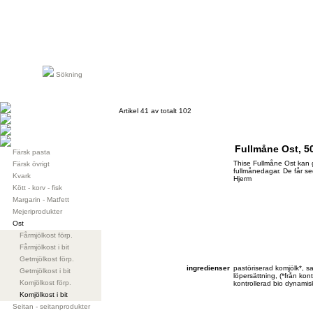
Sökning
Artikel 41 av totalt 102
Fullmåne Ost, 
Färsk pasta
Thise Fullmåne Ost kan 
Färsk övrigt
fullmånedagar. De får se
Kvark
Hjerm
Kött - korv - fisk
Margarin - Matfett
Mejeriprodukter
Ost
Fårmjölkost förp.
Fårmjölkost i bit
Getmjölkost förp.
ingredienser
pastöriserad komjölk*, sal
Getmjölkost i bit
löpersättning, (*från kont
Komjölkost förp.
kontrollerad bio dynamis
Komjölkost i bit
Seitan - seitanprodukter